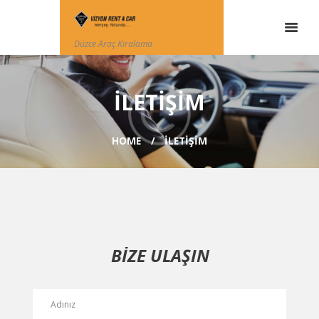
Düzce Araç Kiralama
ILETIŞIM
HOME
ILETIŞIM
BİZE ULAŞIN