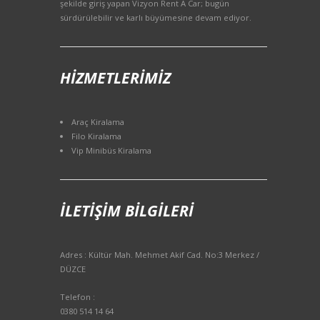
şekilde giriş yapan Vizyon Rent A Car; bugün
sürdürülebilir ve karlı büyümesine devam ediyor.
HIZMETLERIMIZ
Araç Kiralama
Filo Kiralama
Vip Minibüs Kiralama
İLETIŞIM BILGILERI
Adres : Kültür Mah. Mehmet Akif Cad. No:3 Merkez /
DÜZCE
Telefon :
0380 514 14 64