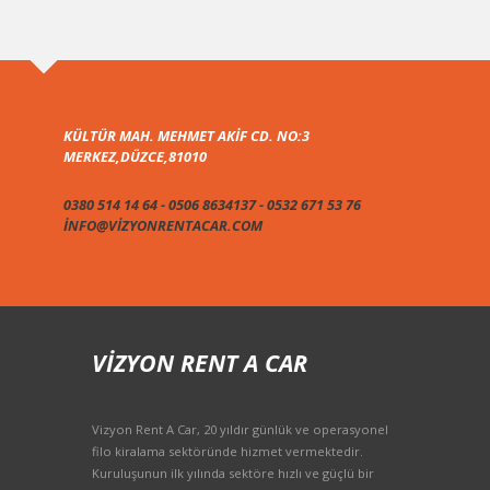
KÜLTÜR MAH. MEHMET AKIF CD. NO:3
MERKEZ,DÜZCE,81010
0380 514 14 64 - 0506 8634137 - 0532 671 53 76
INFO@VIZYONRENTACAR.COM
VIZYON RENT A CAR
Vizyon Rent A Car, 20 yıldır günlük ve operasyonel
filo kiralama sektöründe hizmet vermektedir.
Kuruluşunun ilk yılında sektöre hızlı ve güçlü bir