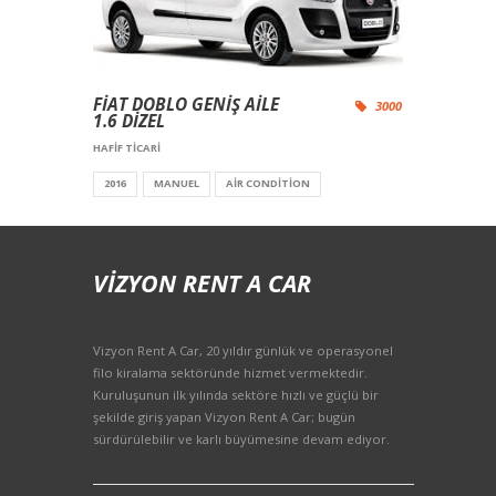
FIAT DOBLO GENIŞ AILE
3000
1.6 DIZEL
HAFIF TICARI
2016
MANUEL
AIR CONDITION
VIZYON RENT A CAR
Vizyon Rent A Car, 20 yıldır günlük ve operasyonel
filo kiralama sektöründe hizmet vermektedir.
Kuruluşunun ilk yılında sektöre hızlı ve güçlü bir
şekilde giriş yapan Vizyon Rent A Car; bugün
sürdürülebilir ve karlı büyümesine devam ediyor.