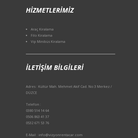
HIZMETLERIMIZ
Araç Kiralama
Filo Kiralama
Vip Minibüs Kiralama
İLETIŞIM BILGILERI
Adres : Kültür Mah. Mehmet Akif Cad. No:3 Merkez /
DÜZCE
Telefon :
0380 514 14 64
0506 863 41 37
0532 671 53 76
E-Mail : info@vizyonrentacar.com