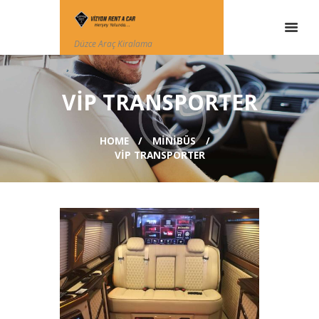
Düzce Araç Kiralama
VİP TRANSPORTER
HOME
MINIBÜS
VİP TRANSPORTER