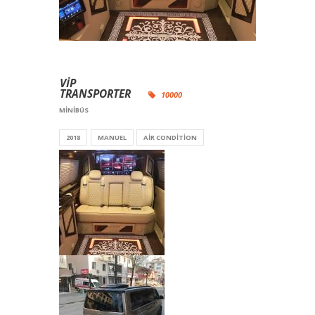
VİP
TRANSPORTER
10000
MINIBÜS
2018
MANUEL
AIR CONDITION