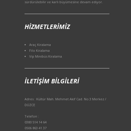
sürdürülebilir ve karlı büyümesine devam ediyor.
HIZMETLERIMIZ
Araç Kiralama
Filo Kiralama
Vip Minibüs Kiralama
İLETIŞIM BILGILERI
Adres : Kültür Mah. Mehmet Akif Cad. No:3 Merkez /
DÜZCE
Telefon :
0380 514 14 64
0506 863 41 37