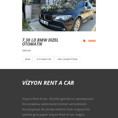
7,30 LD BMW DİZEL
10000
OTOMATİK
SEDAN
2016
OTOMATIK
AIR CONDITION
VIZYON RENT A CAR
Vizyon Rent A Car, 20 yıldır günlük ve operasyonel
filo kiralama sektöründe hizmet vermektedir.
Kuruluşunun ilk yılında sektöre hızlı ve güçlü bir
şekilde giriş yapan Vizyon Rent A Car; bugün