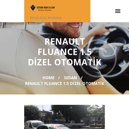
Düzce Araç Kiralama
RENAULT
FLUANCE 1.5
DIZEL OTOMATIK
HOME
SEDAN
RENAULT FLUANCE 1.5 DIZEL OTOMATIK