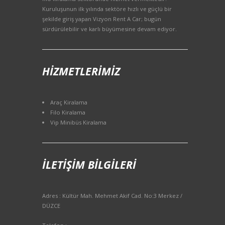
Kuruluşunun ilk yılında sektöre hızlı ve güçlü bir
şekilde giriş yapan Vizyon Rent A Car; bugün
sürdürülebilir ve karlı büyümesine devam ediyor.
HIZMETLERIMIZ
Araç Kiralama
Filo Kiralama
Vip Minibüs Kiralama
İLETIŞIM BILGILERI
Adres : Kültür Mah. Mehmet Akif Cad. No:3 Merkez /
DÜZCE