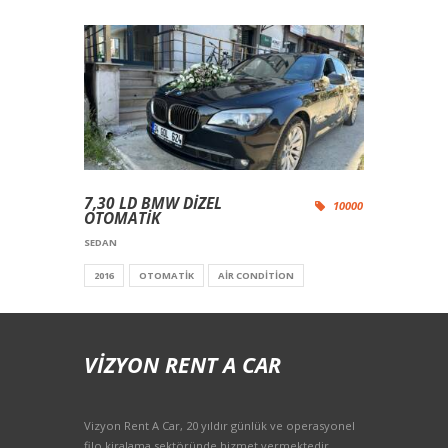
7,30 LD BMW DİZEL
10000
OTOMATİK
SEDAN
2016
OTOMATIK
AIR CONDITION
VIZYON RENT A CAR
Vizyon Rent A Car, 20 yıldır günlük ve operasyonel
filo kiralama sektöründe hizmet vermektedir.