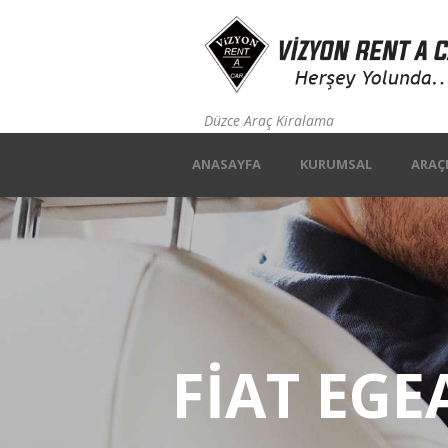
Düzce Araç Kiralama
ANASAYFA
KURUMSAL
ARAÇ
FIAT EGE