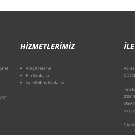
HIZMETLERIMIZ
İLE
yonel
Araç Kiralama
Adres 
Filo Kiralama
DÜZC
ir
Vip Minibüs Kiralama
Telefo
0380 5
yor.
0506 8
0532 6
E-Mai