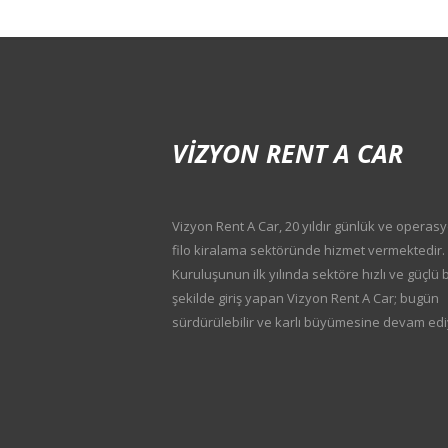
VIZYON RENT A CAR
Vizyon Rent A Car, 20 yıldır günlük ve operas
filo kiralama sektöründe hizmet vermektedir.
Kuruluşunun ilk yılında sektöre hızlı ve güçlü b
şekilde giriş yapan Vizyon Rent A Car; bugün
sürdürülebilir ve karlı büyümesine devam edi