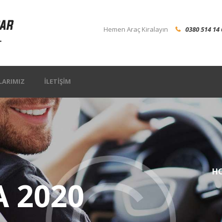
Hemen Araç Kiralayın
0380 514 14 
LARIMIZ
İLETIŞIM
H
A 2020