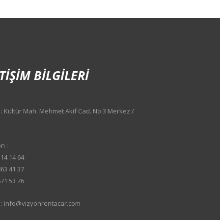
TIŞIM BILGILERI
: Kültür Mah. Mehmet Akif Cad. No:3 Merkez /
E
n :
14 14 64
63 41 37
71 53 76
l : info@vizyonrentacar.com