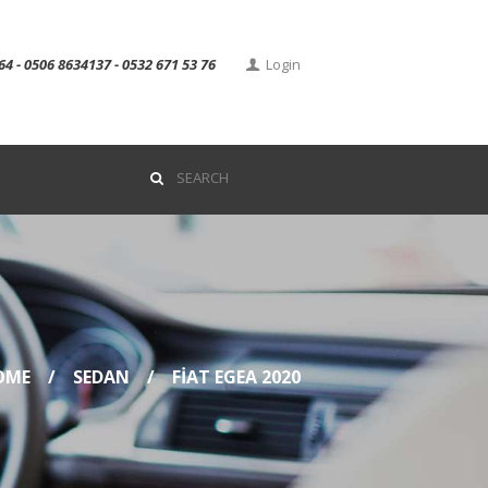
64 - 0506 8634137 - 0532 671 53 76
Login
OME
SEDAN
FIAT EGEA 2020