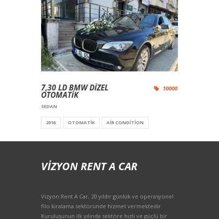
7,30 LD BMW DİZEL
10000
OTOMATİK
SEDAN
2016
OTOMATIK
AIR CONDITION
VIZYON RENT A CAR
Vizyon Rent A Car, 20 yıldır günlük ve operasyonel
filo kiralama sektöründe hizmet vermektedir.
Kuruluşunun ilk yılında sektöre hızlı ve güçlü bir