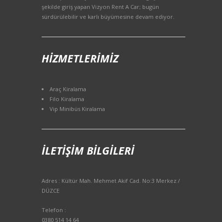
şekilde giriş yapan Vizyon Rent A Car; bugün
sürdürülebilir ve karlı büyümesine devam ediyor.
HIZMETLERIMIZ
Araç Kiralama
Filo Kiralama
Vip Minibüs Kiralama
İLETIŞIM BILGILERI
Adres : Kültür Mah. Mehmet Akif Cad. No:3 Merkez /
DÜZCE
Telefon :
0380 514 14 64